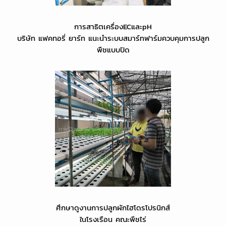
การสาธิตเครื่องECและpH
บริษัท แฟคทอรี่ ยาร์ท แนะนำระบบสมาร์ทฟาร์มควบคุมการปลูก
พืชแบบปิด
ศึกษาดูงานการปลูกผักไฮโดรโปรนิกส์
ในโรงเรือน คณะพืชไร่